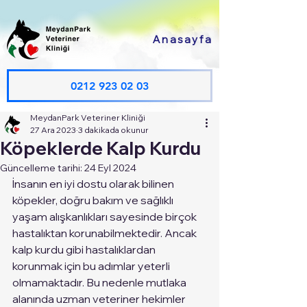
Anasayfa
0212 923 02 03
MeydanPark Veteriner Kliniği
27 Ara 2023
3 dakikada okunur
Köpeklerde Kalp Kurdu
Güncelleme tarihi:
24 Eyl 2024
İnsanın en iyi dostu olarak bilinen 
köpekler, doğru bakım ve sağlıklı 
yaşam alışkanlıkları sayesinde birçok 
hastalıktan korunabilmektedir. Ancak 
kalp kurdu gibi hastalıklardan 
korunmak için bu adımlar yeterli 
olmamaktadır. Bu nedenle mutlaka 
alanında uzman veteriner hekimler 