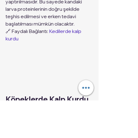
yaptırılmasıdır. Bu sayede kandaki 
larva proteinlerinin doğru şekilde 
teşhis edilmesi ve erken tedavi 
başlatılması mümkün olacaktır. 
🔗 Faydalı Bağlantı: 
Kedilerde kalp 
kurdu
Köpeklerde Kalp Kurdu 
Hastalığı Tedavisi
Köpeklerde kalp kurdu hastalığı hayati 
bir tehdit olsa da erken teşhis ve 
doğru bir tedavi planlaması ile 