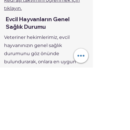
Kedi aşı takvimini öğrenmek için
tıklayın.
Evcil Hayvanların Genel
Sağlık Durumu
Veteriner hekimlerimiz, evcil
hayvanınızın genel sağlık
durumunu göz önünde
bulundurarak, onlara en uygun
bakım ve tedaviyi sunar. Evcil
hayvanlarınızın sağlık kontrollerinin
düzenli olarak yapılması, olası sağlık
sorunlarının erken teşhisini ve etkin
müdahaleyi sağlar.
Veteriner Kliniğimize Ulaşım
Meydan Park Veteriner Kliniği olarak,