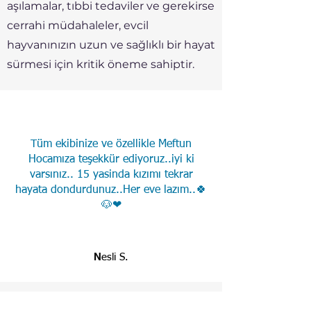
aşılamalar, tıbbi tedaviler ve gerekirse
cerrahi müdahaleler, evcil
hayvanınızın uzun ve sağlıklı bir hayat
sürmesi için kritik öneme sahiptir.
Tüm ekibinize ve özellikle Meftun
Hocamıza teşekkür ediyoruz..iyi ki
varsınız.. 15 yasinda kızımı tekrar
hayata dondurdunuz..Her eve lazım..🍀
🐶❤
N
esli S.